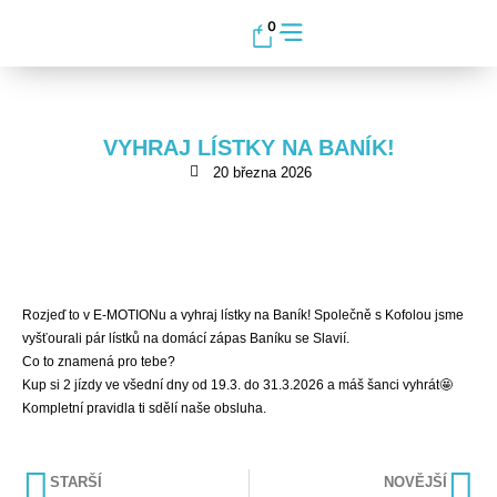
0
VYHRAJ LÍSTKY NA BANÍK!
20 března 2026
Rozjeď to v E-MOTIONu a vyhraj lístky na Baník! Společně s Kofolou jsme
vyšťourali pár lístků na domácí zápas Baníku se Slavií.
Co to znamená pro tebe?
Kup si 2 jízdy ve všední dny od 19.3. do 31.3.2026 a máš šanci vyhrát🤩
Kompletní pravidla ti sdělí naše obsluha.
STARŠÍ
NOVĚJŠÍ