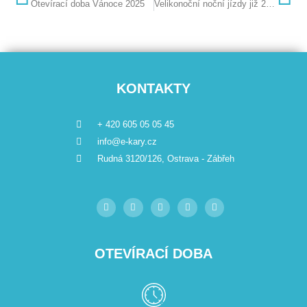
Otevírací doba Vánoce 2025
Velikonoční noční jízdy již 2.4.2026
KONTAKTY
+ 420 605 05 05 45
info@e-kary.cz
Rudná 3120/126, Ostrava - Zábřeh
OTEVÍRACÍ DOBA