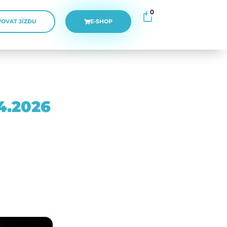
0
OVAT JÍZDU
E-SHOP
4.2026