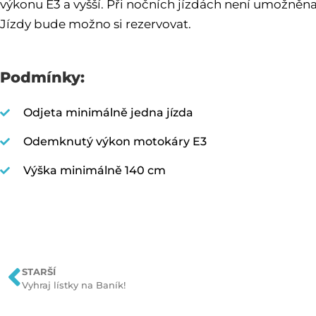
výkonu E3 a vyšší. Při nočních jízdách není umožněn
Jízdy bude možno si rezervovat.
Podmínky:
Odjeta minimálně jedna jízda
Odemknutý výkon motokáry E3
Výška minimálně 140 cm
STARŠÍ
Vyhraj lístky na Baník!