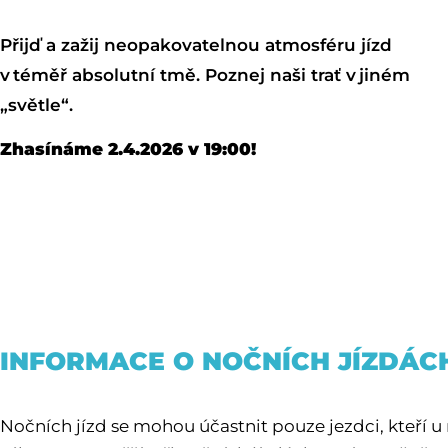
Přijď a zažij neopakovatelnou atmosféru jízd
v téměř absolutní tmě. Poznej naši trať v jiném
„světle“.
Zhasínáme 2.4.2026 v 19:00!
INFORMACE O NOČNÍCH JÍZDÁC
Nočních jízd se mohou účastnit pouze jezdci, kteří u 