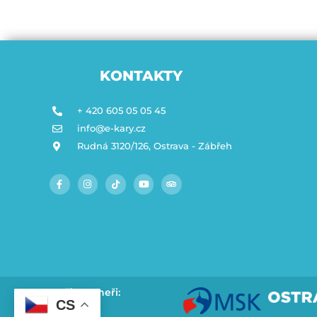
KONTAKTY
+ 420 605 05 05 45
info@e-kary.cz
Rudná 3120/126, Ostrava - Zábřeh
Naši partneři:
CS