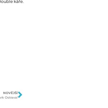
Double káře.
NOVĚJŠÍ
rk Ostrava!