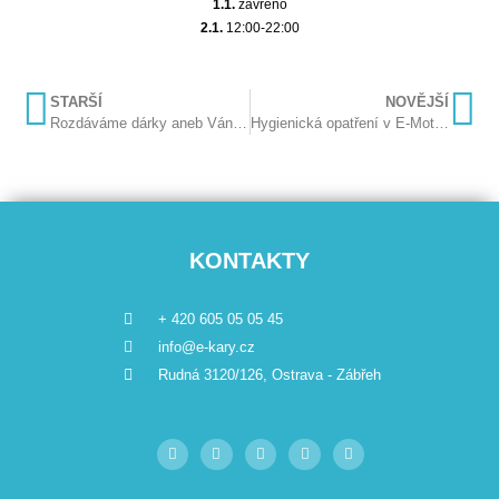
1.1.
zavřeno
2.1.
12:00-22:00
STARŠÍ
NOVĚJŠÍ
Rozdáváme dárky aneb Vánoční akce!
Hygienická opatření v E-Motion Parku
KONTAKTY
+ 420 605 05 05 45
info@e-kary.cz
Rudná 3120/126, Ostrava - Zábřeh