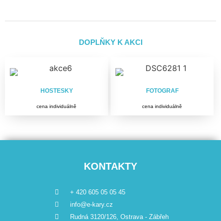
DOPLŇKY K AKCI
HOSTESKY
FOTOGRAF
cena individuálně
cena individuálně
KONTAKTY
+ 420 605 05 05 45
info@e-kary.cz
Rudná 3120/126, Ostrava - Zábřeh