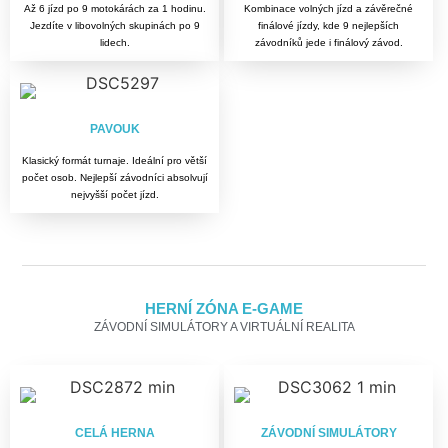
Až 6 jízd po 9 motokárách za 1 hodinu.
Kombinace volných jízd a závěrečné
Jezdíte v libovolných skupinách po 9
finálové jízdy, kde 9 nejlepších
lidech.
závodníků jede i finálový závod.
PAVOUK
Klasický formát turnaje. Ideální pro větší
počet osob. Nejlepší závodníci absolvují
nejvyšší počet jízd.
HERNÍ ZÓNA E-GAME
ZÁVODNÍ SIMULÁTORY A VIRTUÁLNÍ REALITA
CELÁ HERNA
ZÁVODNÍ SIMULÁTORY