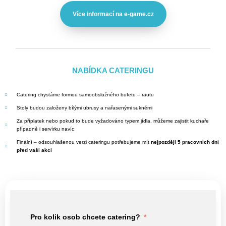
Více informací na e-game.cz
NABÍDKA CATERINGU
Catering chystáme formou samoobslužného bufetu – rautu
Stoly budou založeny bílými ubrusy a nařasenými sukněmi
Za příplatek nebo pokud to bude vyžadováno typem jídla, můžeme zajistit kuchaře
případně i servírku navíc
Finální – odsouhlašenou verzi cateringu potřebujeme mít
nejpozději 5 pracovních dní
před vaší akcí
Pro kolik osob chcete catering?