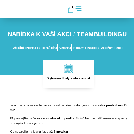
0
NABÍDKA K VAŠÍ AKCI / TEAMBUILDINGU
Důležité informace
Herní zóna
Catering
Poháry a medaile
Doplňky k akci
Vytíženost haly a obsazenost
Je nutné, aby se všichni účastníci akce, kteří budou jezdit, dostavili
s předstihem 15
min
Při pozdějším začátku akce
nelze akci prodloužit
(můžou být další rezervace apod.),
pronajatá hodina je fixní
K dispozici je na jednu jízdu
až 9 motokár