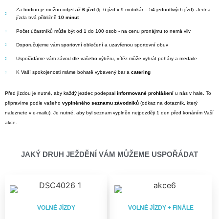
Za hodinu je možno odjet
až 6 jízd
(tj. 6 jízd x 9 motokár = 54 jednotlivých jízd). Jedna
jízda trvá přibližně
10 minut
Počet účastníků může být od 1 do 100 osob - na cenu pronájmu to nemá vliv
Doporučujeme vám sportovní oblečení a uzavřenou sportovní obuv
Uspořádáme vám závod dle vašeho výběru, vítěz může vyhrát poháry a medaile
K Vaší spokojenosti máme bohatě vybavený bar a
catering
Před jízdou je nutné, aby každý jezdec podepsal
informované prohlášení
u nás v hale. To
připravíme podle vašeho
vyplněného seznamu závodníků
(odkaz na dotazník, který
naleznete v e-mailu). Je nutné, aby byl seznam vyplněn nejpozději 1 den před konáním Vaší
akce.
JAKÝ DRUH JEŽDĚNÍ VÁM MŮŽEME USPOŘÁDAT
VOLNÉ JÍZDY
VOLNÉ JÍZDY + FINÁLE