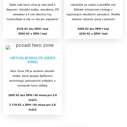
Naše celá herní zóna je vám plně k
Usedněte za volant a poměřte své
dispozici. Virtuální realita, simulátory, VR
řidičské schopnosti s kolegy v
simulátor a k nim všechny hry.
napínavých virtuálních závodech. Skvělá
Vyzkoušejte si vše co vás jen napadne!
zábava i týmová výzva v jednom!
4133 Kč bez DPH / hod
3499 Kč bez DPH / hod
5000 Kč s DPH / hod
4234 Kč s DPH / hod
VIRTUÁLNÍ REALITA (HERO
ZONE)
Hero Zone VR je moderní virtuální
realita, která spojuje špičkovou
technologii, jednoduché ovládání a
rozmanité herní zážitky.
1800 Kč bez DPH / 60 minut pro 2-6
hráčů
2 178 Kč s DPH / 60 minut pro 2-6
hráčů