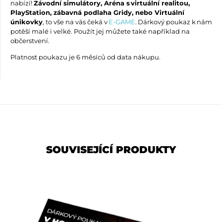
nabízí!
Z
ávodní simulátory, Aréna s virtuální realitou,
PlayStation, zábavná podlaha Gridy, nebo Virtuální
únikovky
, to vše na vás čeká v
E-GAME
. Dárkový poukaz k nám
potěší malé i velké. Použít jej můžete také například na
občerstvení.
Platnost poukazu je 6 měsíců od data nákupu.
SOUVISEJÍCÍ PRODUKTY