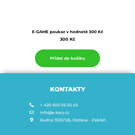
E-GAME poukaz v hodnotě 300 Kč
300
Kč
Přidat do košíku
KONTAKTY
+ 420 605 05 05 45
info@e-kary.cz
Rudná 3120/126, Ostrava - Zábřeh