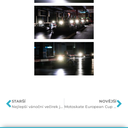
STARŠÍ
NOVĚJŠÍ
Nejlepší vánoční večírek jedině u nás!
Motoskate European Cup poprvé u nás!