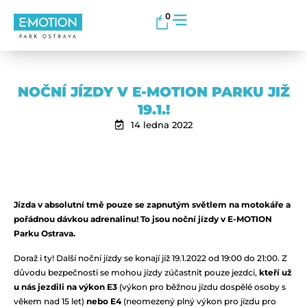
0
NOČNÍ JÍZDY V E-MOTION PARKU JIŽ
19.1.!
14 ledna 2022
Jízda v absolutní tmě pouze se zapnutým světlem na motokáře a
pořádnou dávkou adrenalinu! To jsou noční jízdy v E-MOTION
Parku Ostrava.
Doraž i ty! Další noční jízdy se konají jíž 19.1.2022 od 19:00 do 21:00. Z
důvodu bezpečnosti se mohou jízdy zúčastnit pouze jezdci,
kteří už
u nás jezdili na výkon E3
(výkon pro běžnou jízdu dospělé osoby s
věkem nad 15 let)
nebo E4
(neomezený plný výkon pro jízdu pro